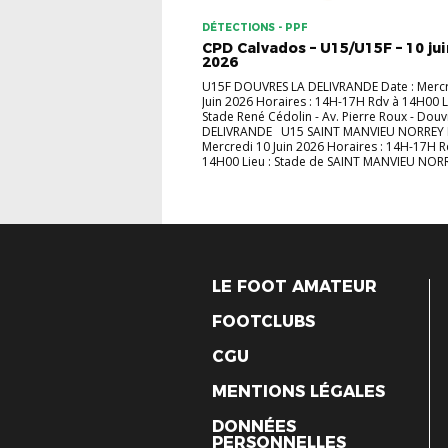
DÉTECTIONS - PPF
CPD Calvados – U15/U15F – 10 ju
2026
U15F DOUVRES LA DELIVRANDE Date : Mercr
Juin 2026 Horaires : 14H-17H Rdv à 14H00 L
Stade René Cédolin - Av. Pierre Roux - Douv
DELIVRANDE U15 SAINT MANVIEU NORREY D
Mercredi 10 Juin 2026 Horaires : 14H-17H R
14H00 Lieu : Stade de SAINT MANVIEU NORRE
LE FOOT AMATEUR
FOOTCLUBS
CGU
MENTIONS LÉGALES
DONNÉES
PERSONNELLES