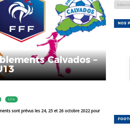
NOS P
blements Calvados –
U13
U14
FOOT