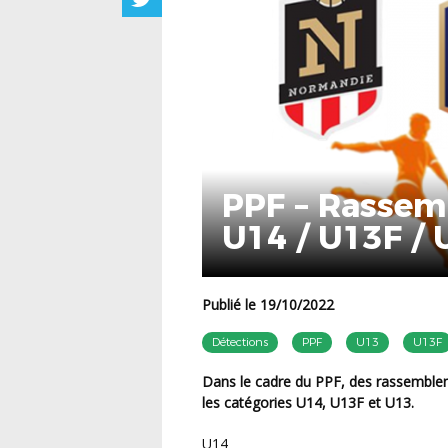
PPF – Rassem
U14 / U13F / 
Publié le 19/10/2022
Détections
PPF
U13
U13F
Dans le cadre du PPF, des rassemblements sont prévus les 24, 25 et 26 octobre 2022 pour
les catégories U14, U13F et U13.
U14