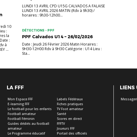
LUNDI 13 AVRIL CPD U15G CALVADOS A FALAISE
LUNDI 13 AVRIL 2026 MATIN (Rdv à 9h30) /
in
horaires : 9h30-12h00...
edi 10
ieu :
DÉTECTIONS - PPF
res la
PPF Calvados U14 – 26/02/2026
ate :
Date : Jeudi 26 Février 2026 Matin Horaires :
dv à
9H30-12H00 Rdv à 9H30 Catégorie : U14 Lieu :
Y ...
Sta...
LA FFF
LIENS
Mon Espace FFF
Labels Fédéraux
Messageri
E-learning FFF
Fiches pratiques
Le football pour les enfants
TV Foot amateur
Football amateur
Santé
Football Féminin
Scores en direct
Guides dédiés au football
FFFTV
amateur
Joueurs FFF
Le Programme éducatif
Portail des officiels