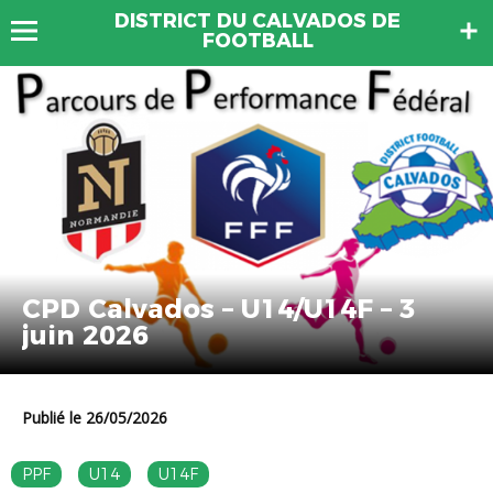
DISTRICT DU CALVADOS DE
FOOTBALL
CPD Calvados – U14/U14F – 3
juin 2026
Publié le 26/05/2026
PPF
U14
U14F