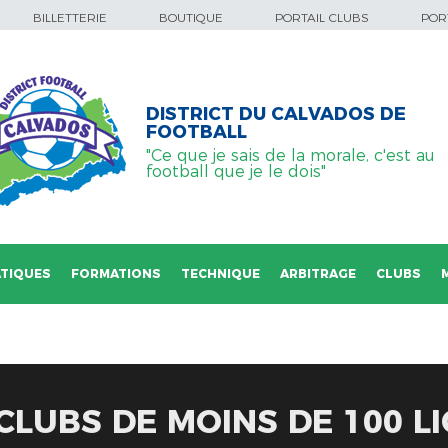
BILLETTERIE
BOUTIQUE
PORTAIL CLUBS
PORT
DISTRICT DU CALVADOS DE
FOOTBALL
"Ce que je sais de la morale, c'est au
football que je le dois"
TIQUES
FORMATIONS
TECHNIQUE
ARBITRAGE
CLUBS
CLUBS DE MOINS DE 100 L