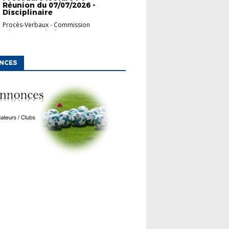
Réunion du 07/07/2026 -
Disciplinaire
Procès-Verbaux
-
Commission
Départementale d'App...
NCES