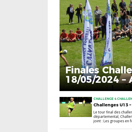
Finales Chall
18/05/2024 –
CHALLENGE 4 CHALLE
Challenges U13 – 
Le tour final des chal
départemental, Challeng
joint : Les groupes en 