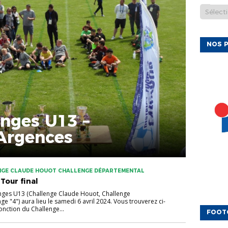
NOS P
enges U13 –
 Argences
NGE CLAUDE HOUOT CHALLENGE DÉPARTEMENTAL
Tour final
lenges U13 (Challenge Claude Houot, Challenge
e "4") aura lieu le samedi 6 avril 2024. Vous trouverez ci-
fonction du Challenge...
FOOT