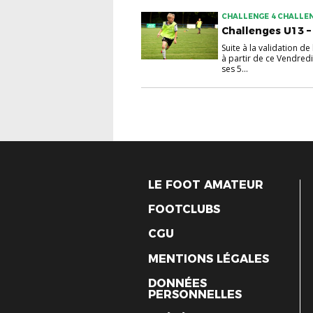
CHALLENGE 4 CHALLE
FESTIVAL "PITCH" U13
Challenges U13 –
Suite à la validation d
à partir de ce Vendred
ses 5...
LE FOOT AMATEUR
FOOTCLUBS
CGU
MENTIONS LÉGALES
DONNÉES
PERSONNELLES