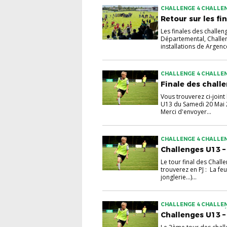
CHALLENGE 4 CHALLE
Retour sur les fi
Les finales des challe
Départemental, Challen
installations de Argenc
CHALLENGE 4 CHALLE
Finale des chall
Vous trouverez ci-joint
U13 du Samedi 20 Mai 
Merci d'envoyer...
CHALLENGE 4 CHALLE
Challenges U13 – 
Le tour final des Chall
trouverez en PJ : La fe
jonglerie...)...
CHALLENGE 4 CHALLE
CHALLENGE HENRI GUÉ
Challenges U13 –