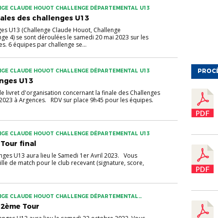
NGE CLAUDE HOUOT CHALLENGE DÉPARTEMENTAL U13
nales des challenges U13
nges U13 (Challenge Claude Houot, Challenge
ge 4) se sont déroulées le samedi 20 mai 2023 sur les
es. 6 équipes par challenge se...
PROC
NGE CLAUDE HOUOT CHALLENGE DÉPARTEMENTAL U13
enges U13
 le livret d'organisation concernant la finale des Challenges
2023 à Argences. RDV sur place 9h45 pour les équipes.
NGE CLAUDE HOUOT CHALLENGE DÉPARTEMENTAL U13
Tour final
enges U13 aura lieu le Samedi 1er Avril 2023. Vous
uille de match pour le club recevant (signature, score,
NGE CLAUDE HOUOT CHALLENGE DÉPARTEMENTAL
RIN U13
 2ème Tour