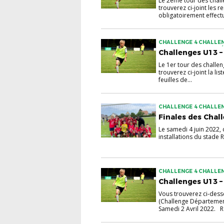
Le 2ème tour des chall
trouverez ci-joint les r
obligatoirement effectue
CHALLENGE 4 CHALLE
CHALLENGE HENRI GUÉ
Challenges U13 – 
Le 1er tour des challe
trouverez ci-joint la li
feuilles de...
CHALLENGE 4 CHALLE
Finales des Chal
Le samedi 4 juin 2022, 
installations du stade 
CHALLENGE 4 CHALLE
Challenges U13 – 
Vous trouverez ci-dess
(Challenge Département
Samedi 2 Avril 2022. R