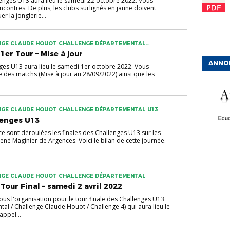
enges U13 aura lieu le samedi 22 octobre 2022. Vous
encontres. De plus, les clubs surlignés en jaune doivent
r la jonglerie...
NGE CLAUDE HOUOT CHALLENGE DÉPARTEMENTAL
RIN U13
1er Tour – Mise à jour
ANNO
nges U13 aura lieu le samedi 1er octobre 2022. Vous
ste des matchs (Mise à jour au 28/09/2022) ainsi que les
NGE CLAUDE HOUOT CHALLENGE DÉPARTEMENTAL U13
lenges U13
ce sont déroulées les finales des Challenges U13 sur les
René Maginier de Argences. Voici le bilan de cette journée.
NGE CLAUDE HOUOT CHALLENGE DÉPARTEMENTAL
Tour Final – samedi 2 avril 2022
ous l'organisation pour le tour finale des Challenges U13
al / Challenge Claude Houot / Challenge 4) qui aura lieu le
appel...