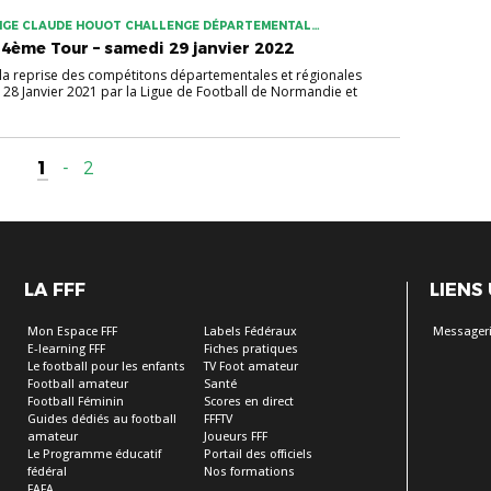
NGE CLAUDE HOUOT CHALLENGE DÉPARTEMENTAL
 4ème Tour – samedi 29 janvier 2022
e la reprise des compétitons départementales et régionales
i 28 Janvier 2021 par la Ligue de Football de Normandie et
1
-
2
LA FFF
LIENS
Mon Espace FFF
Labels Fédéraux
Messageri
E-learning FFF
Fiches pratiques
Le football pour les enfants
TV Foot amateur
Football amateur
Santé
Football Féminin
Scores en direct
Guides dédiés au football
FFFTV
amateur
Joueurs FFF
Le Programme éducatif
Portail des officiels
fédéral
Nos formations
FAFA