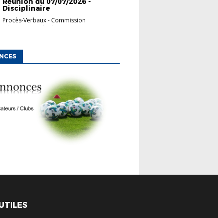
Réunion du 07/07/2026 -
Disciplinaire
Procès-Verbaux
-
Commission
Départementale d'App...
NCES
 UTILES