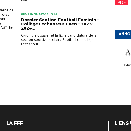
 Verne de
ercredi
SECTIONS SPORTIVES
sont
Dossier Section Football Féminin –
er
Collège Lechanteur Caen – 2023-
L'affiche
2024...
ANNO
Ci-joint le dossier et la fiche candidature de la
section sportive scolaire Football du collège
Lechanteu...
LA FFF
LIENS