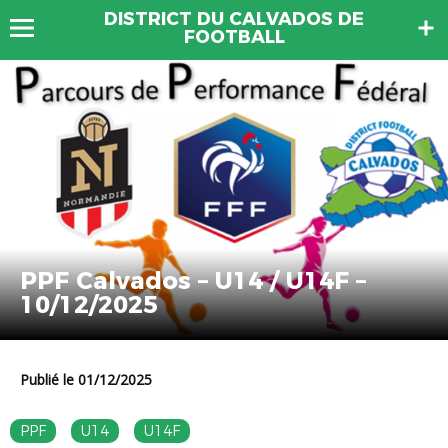
DISTRICT DU CALVADOS DE
FOOTBALL
PPF Calvados – U14 / U14F –
10/12/2025
Publié le 01/12/2025
PPF
U14
U14F