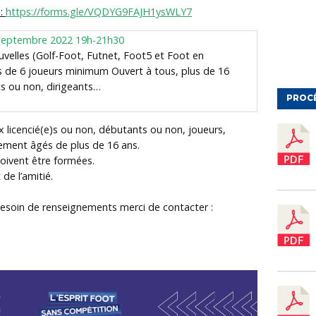
 :
https://forms.gle/VQDYG9FAJH1ysWLY7
9 Septembre 2022 19h-21h30
uvelles (Golf-Foot, Futnet, Foot5 et Foot en
de 6 joueurs minimum Ouvert à tous, plus de 16
ts ou non, dirigeants…
PROC
x licencié(e)s ou non, débutants ou non, joueurs,
ement âgés de plus de 16 ans.
oivent être formées.
de l’amitié.
soin de renseignements merci de contacter :