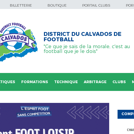
BILLETTERIE
BOUTIQUE
PORTAIL CLUBS
PORT
DISTRICT DU CALVADOS DE
FOOTBALL
"Ce que je sais de la morale, c'est au
football que je le dois"
TIQUES
FORMATIONS
TECHNIQUE
ARBITRAGE
CLUBS
COMP
CHA