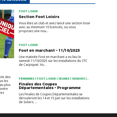
FOOT LOISIR
Section Foot Loisirs
Vous êtes un club et avez lancé une section loisir
avec au minimum 10 licenciés, ou vous
proposez une nou...
FOOT LOISIR
Foot en marchant – 11/10/2025
Une matinée Foot en marchant a eu lieu le
samedi 11/10/2025 sur les installations du CFC
de Carpiquet. Vo...
ble des
FÉMININES | FOOT LOISIR | JEUNES | SENIORS |
us les
VÉTÉRANS
Finales des Coupes
au plus
Départementales – Programme
contre
pes
Les Finales de Coupes Départementales se
dérouleront les 14 et 15 Juin sur les installations
de Soliers. ...