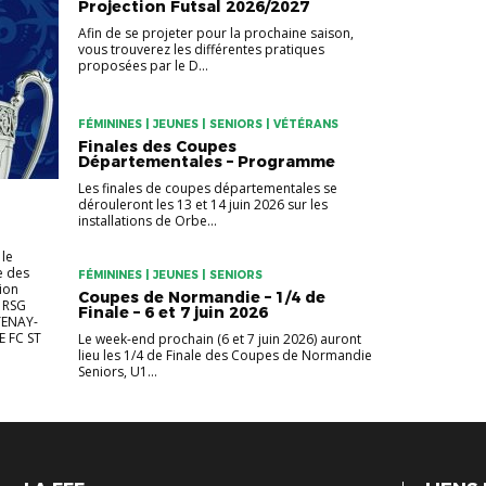
Projection Futsal 2026/2027
Afin de se projeter pour la prochaine saison,
vous trouverez les différentes pratiques
proposées par le D...
FÉMININES | JEUNES | SENIORS | VÉTÉRANS
Finales des Coupes
Départementales – Programme
Les finales de coupes départementales se
dérouleront les 13 et 14 juin 2026 sur les
installations de Orbe...
 le
e des
FÉMININES | JEUNES | SENIORS
ion
Coupes de Normandie – 1/4 de
 RSG
Finale – 6 et 7 juin 2026
TENAY-
E FC ST
Le week-end prochain (6 et 7 juin 2026) auront
lieu les 1/4 de Finale des Coupes de Normandie
Seniors, U1...