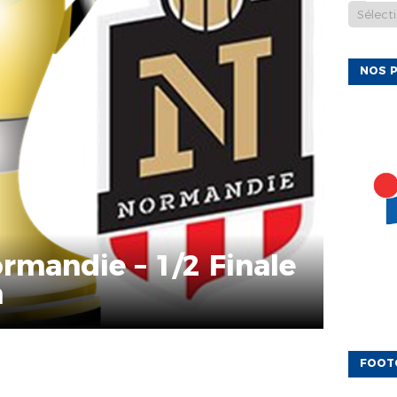
NOS P
rmandie – 1/2 Finale
n
FOOT