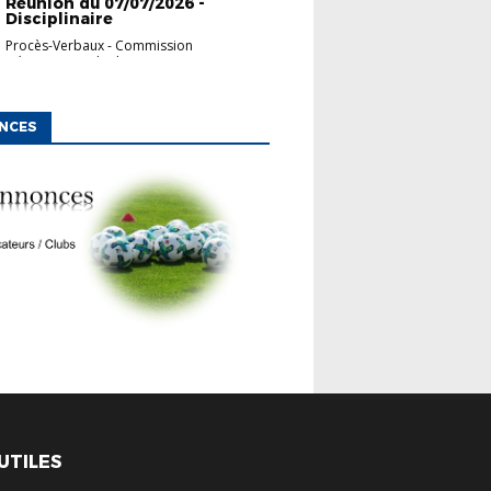
Réunion du 07/07/2026 -
Disciplinaire
Procès-Verbaux
-
Commission
Départementale d'App...
NCES
 UTILES